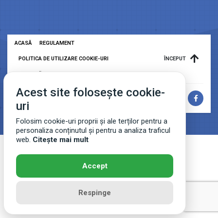
ACASĂ
REGULAMENT
POLITICA DE UTILIZARE COOKIE-URI
ÎNCEPUT
POLITICĂ DE CONFIDENȚIALITATE
CONTACT
Acest site folosește cookie-
Copyright © 2023 Comper - Toate drepturile rezervate.
uri
Folosim cookie-uri proprii și ale terților pentru a
personaliza conținutul și pentru a analiza traficul
web.
Citește mai mult
Accept
Respinge